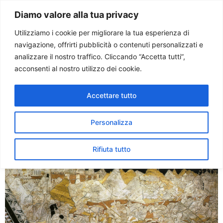
Paolo Ondarza
Diamo valore alla tua privacy
Utilizziamo i cookie per migliorare la tua esperienza di
navigazione, offrirti pubblicità o contenuti personalizzati e
Tag:
trecento
analizzare il nostro traffico. Cliccando “Accetta tutti”,
acconsenti al nostro utilizzo dei cookie.
La cattedrale di Siena
Accettare tutto
scopre il suo straordinario
pavimento marmoreo
Personalizza
Rifiuta tutto