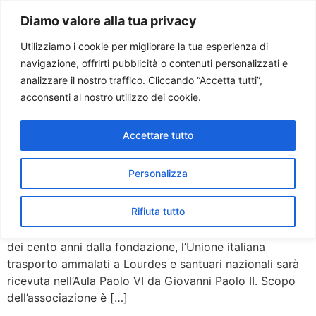
Paolo Ondarza
Diamo valore alla tua privacy
Utilizziamo i cookie per migliorare la tua esperienza di
navigazione, offrirti pubblicità o contenuti personalizzati e
Tag:
unitalsi
analizzare il nostro traffico. Cliccando “Accetta tutti”,
acconsenti al nostro utilizzo dei cookie.
I 100 anni dell’Unitalsi.
Accettare tutto
L’incontro con il Papa
Personalizza
L’UNITALSI FESTEGGIA I SUOI CENT’ANNI DAL PAPA
MEMBRI DELL’ORGANIZZAZIONE SARANNO RICEVUTI
Rifiuta tutto
DOMANI DA GIOVANNI PAOLO II – Servizio di Paolo
Ondarza – L’Unitalsi dal Papa. Domani, in occasione
dei cento anni dalla fondazione, l’Unione italiana
trasporto ammalati a Lourdes e santuari nazionali sarà
ricevuta nell’Aula Paolo VI da Giovanni Paolo II. Scopo
dell’associazione è […]