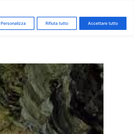
segreti dei Musei Vaticani
I luoghi della fede a Roma
Personalizza
Rifiuta tutto
Accettare tutto