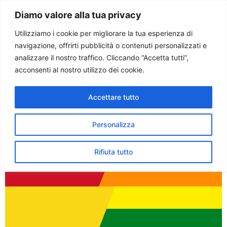
Paolo Ondarza
Diamo valore alla tua privacy
Utilizziamo i cookie per migliorare la tua esperienza di
navigazione, offrirti pubblicità o contenuti personalizzati e
Tag:
vescovi
analizzare il nostro traffico. Cliccando “Accetta tutti”,
acconsenti al nostro utilizzo dei cookie.
Vescovi Bolivia: in atto
Accettare tutto
deriva antidemocratica e
colonizzazione ideologica
Personalizza
Rifiuta tutto