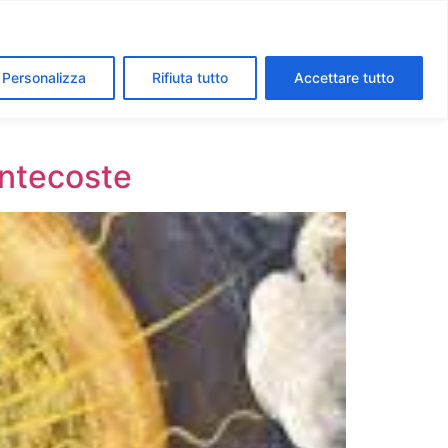
segreti dei Musei Vaticani
I luoghi della fede a Roma
Personalizza
Rifiuta tutto
Accettare tutto
entecoste