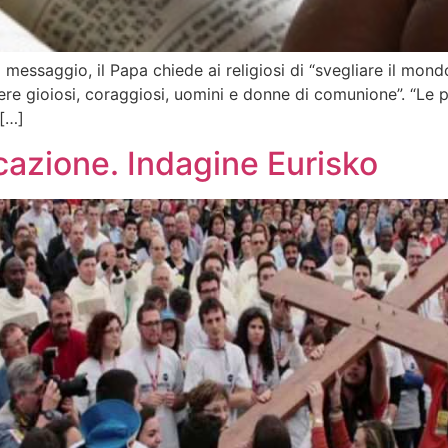
 messaggio, il Papa chiede ai religiosi di “svegliare il mond
sere gioiosi, coraggiosi, uomini e donne di comunione”. “Le
 […]
vocazione. Indagine Eurisko