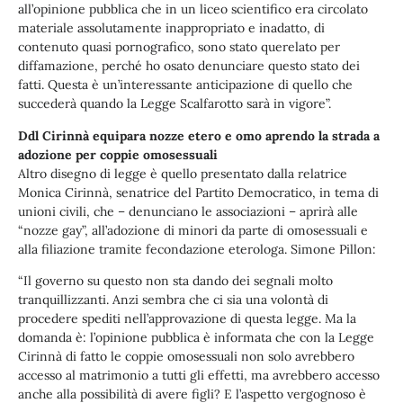
all’opinione pubblica che in un liceo scientifico era circolato
materiale assolutamente inappropriato e inadatto, di
contenuto quasi pornografico, sono stato querelato per
diffamazione, perché ho osato denunciare questo stato dei
fatti. Questa è un’interessante anticipazione di quello che
succederà quando la Legge Scalfarotto sarà in vigore”.
Ddl Cirinnà equipara nozze etero e omo aprendo la strada a
adozione per coppie omosessuali
Altro disegno di legge è quello presentato dalla relatrice
Monica Cirinnà, senatrice del Partito Democratico, in tema di
unioni civili, che – denunciano le associazioni – aprirà alle
“nozze gay”, all’adozione di minori da parte di omosessuali e
alla filiazione tramite fecondazione eterologa. Simone Pillon:
“Il governo su questo non sta dando dei segnali molto
tranquillizzanti. Anzi sembra che ci sia una volontà di
procedere spediti nell’approvazione di questa legge. Ma la
domanda è: l’opinione pubblica è informata che con la Legge
Cirinnà di fatto le coppie omosessuali non solo avrebbero
accesso al matrimonio a tutti gli effetti, ma avrebbero accesso
anche alla possibilità di avere figli? E l’aspetto vergognoso è