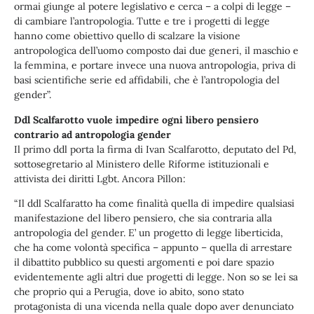
ormai giunge al potere legislativo e cerca – a colpi di legge –
di cambiare l’antropologia. Tutte e tre i progetti di legge
hanno come obiettivo quello di scalzare la visione
antropologica dell’uomo composto dai due generi, il maschio e
la femmina, e portare invece una nuova antropologia, priva di
basi scientifiche serie ed affidabili, che è l’antropologia del
gender”.
Ddl Scalfarotto vuole impedire ogni libero pensiero
contrario ad antropologia gender
Il primo ddl porta la firma di Ivan Scalfarotto, deputato del Pd,
sottosegretario al Ministero delle Riforme istituzionali e
attivista dei diritti Lgbt. Ancora Pillon:
“Il ddl Scalfaratto ha come finalità quella di impedire qualsiasi
manifestazione del libero pensiero, che sia contraria alla
antropologia del gender. E’ un progetto di legge liberticida,
che ha come volontà specifica – appunto – quella di arrestare
il dibattito pubblico su questi argomenti e poi dare spazio
evidentemente agli altri due progetti di legge. Non so se lei sa
che proprio qui a Perugia, dove io abito, sono stato
protagonista di una vicenda nella quale dopo aver denunciato