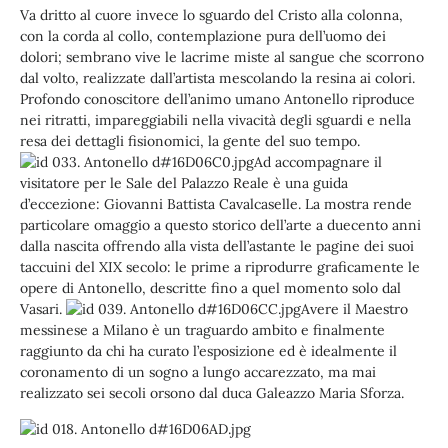
Va dritto al cuore invece lo sguardo del Cristo alla colonna,
con la corda al collo, contemplazione pura dell’uomo dei
dolori; sembrano vive le lacrime miste al sangue che scorrono
dal volto, realizzate dall’artista mescolando la resina ai colori.
Profondo conoscitore dell’animo umano Antonello riproduce
nei ritratti, impareggiabili nella vivacità degli sguardi e nella
resa dei dettagli fisionomici, la gente del suo tempo.
Ad accompagnare il
visitatore per le Sale del Palazzo Reale è una guida
d’eccezione: Giovanni Battista Cavalcaselle. La mostra rende
particolare omaggio a questo storico dell’arte a duecento anni
dalla nascita offrendo alla vista dell’astante le pagine dei suoi
taccuini del XIX secolo: le prime a riprodurre graficamente le
opere di Antonello, descritte fino a quel momento solo dal
Vasari.
Avere il Maestro
messinese a Milano è un traguardo ambito e finalmente
raggiunto da chi ha curato l’esposizione ed è idealmente il
coronamento di un sogno a lungo accarezzato, ma mai
realizzato sei secoli orsono dal duca Galeazzo Maria Sforza.