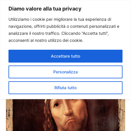
Paolo Ondarza
Diamo valore alla tua privacy
Utilizziamo i cookie per migliorare la tua esperienza di
navigazione, offrirti pubblicità o contenuti personalizzati e
Uno sguardo che interpella.
analizzare il nostro traffico. Cliccando “Accetta tutti”,
Antonello da Messina in
acconsenti al nostro utilizzo dei cookie.
mostra a Milano
Accettare tutto
Personalizza
Rifiuta tutto