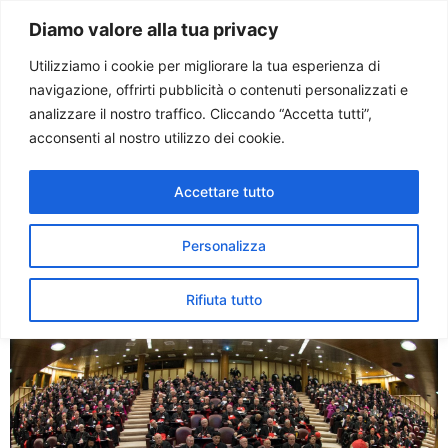
Paolo Ondarza
Diamo valore alla tua privacy
Utilizziamo i cookie per migliorare la tua esperienza di
navigazione, offrirti pubblicità o contenuti personalizzati e
Tag:
COMUNIONE
analizzare il nostro traffico. Cliccando “Accetta tutti”,
acconsenti al nostro utilizzo dei cookie.
Sinodo. Testimonianze dei
Accettare tutto
vescovi. Shevchuk:
coscienza e legge morale
Personalizza
non sono contrapposte
Rifiuta tutto