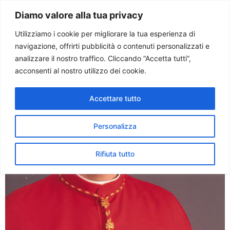
Paolo Ondarza
Diamo valore alla tua privacy
Utilizziamo i cookie per migliorare la tua esperienza di
navigazione, offrirti pubblicità o contenuti personalizzati e
Tag:
NUOVA
analizzare il nostro traffico. Cliccando “Accetta tutti”,
acconsenti al nostro utilizzo dei cookie.
EVANGELIZZAZIONE
Accettare tutto
Sinodo. Card. Erdö: un
dovere annunciare Cristo
Personalizza
Rifiuta tutto