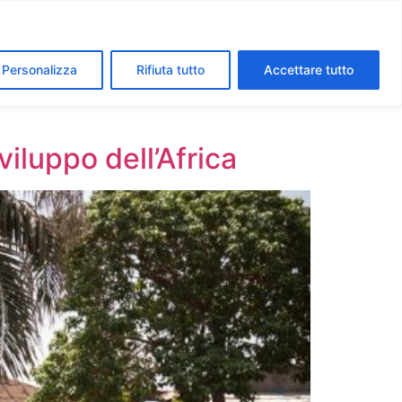
segreti dei Musei Vaticani
I luoghi della fede a Roma
Personalizza
Rifiuta tutto
Accettare tutto
viluppo dell’Africa