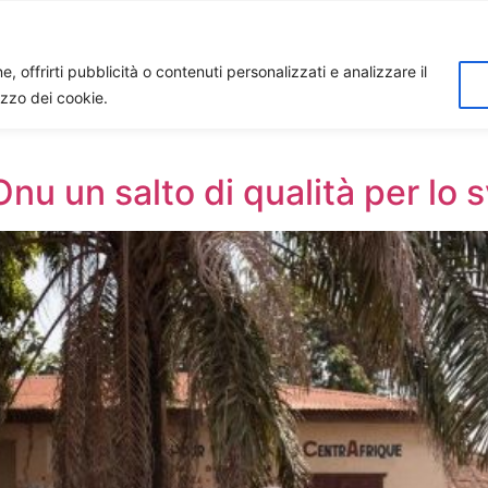
Home
Biagio Biagetti
Contatti
I 
, offrirti pubblicità o contenuti personalizzati e analizzare il
lizzo dei cookie.
nu un salto di qualità per lo s