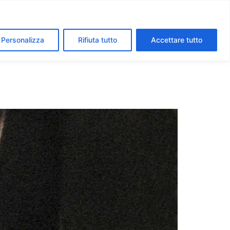
segreti dei Musei Vaticani
I luoghi della fede a Roma
Personalizza
Rifiuta tutto
Accettare tutto