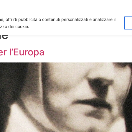
Home
Biagio Biagetti
Contatti
I 
, offrirti pubblicità o contenuti personalizzati e analizzare il
lizzo dei cookie.
ne
er l’Europa