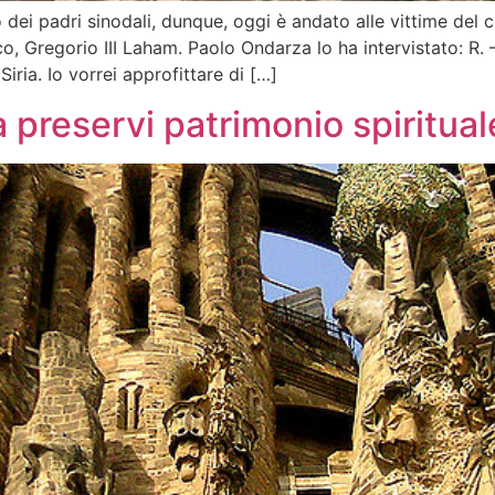
i padri sinodali, dunque, oggi è andato alle vittime del con
co, Gregorio III Laham. Paolo Ondarza lo ha intervistato: R.
iria. Io vorrei approfittare di […]
preservi patrimonio spiritual