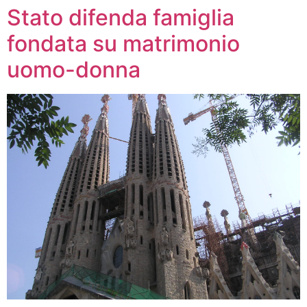
Stato difenda famiglia
fondata su matrimonio
uomo-donna