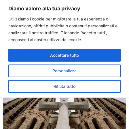
Paolo Ondarza
Diamo valore alla tua privacy
Utilizziamo i cookie per migliorare la tua esperienza di
navigazione, offrirti pubblicità o contenuti personalizzati e
Tag:
sagrada familia
analizzare il nostro traffico. Cliccando “Accetta tutti”,
acconsenti al nostro utilizzo dei cookie.
La Croce Gloriosa installata
Accettare tutto
sulla facciata della Sagrada
Familia
Personalizza
Rifiuta tutto