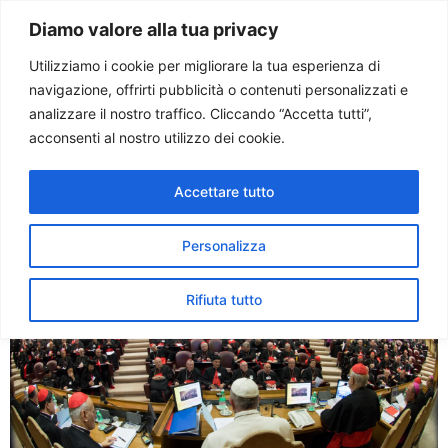
Paolo Ondarza
Diamo valore alla tua privacy
Utilizziamo i cookie per migliorare la tua esperienza di
navigazione, offrirti pubblicità o contenuti personalizzati e
Tag:
dottrina
analizzare il nostro traffico. Cliccando “Accetta tutti”,
acconsenti al nostro utilizzo dei cookie.
I due sinodi sulla Famiglia:
Accettare tutto
sintesi di un cammino
Personalizza
Rifiuta tutto