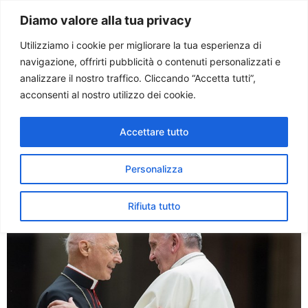
Paolo Ondarza
Diamo valore alla tua privacy
Utilizziamo i cookie per migliorare la tua esperienza di
navigazione, offrirti pubblicità o contenuti personalizzati e
Tag:
fidanzamento
analizzare il nostro traffico. Cliccando “Accetta tutti”,
acconsenti al nostro utilizzo dei cookie.
Sinodo. Bagnasco: gender a
Accettare tutto
scuola, calpestati diritti
genitori
Personalizza
Rifiuta tutto