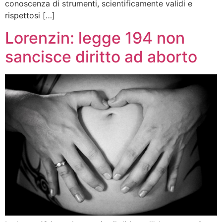
conoscenza di strumenti, scientificamente validi e
rispettosi […]
Lorenzin: legge 194 non
sancisce diritto ad aborto