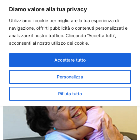
Paolo Ondarza
Diamo valore alla tua privacy
Utilizziamo i cookie per migliorare la tua esperienza di
navigazione, offrirti pubblicità o contenuti personalizzati e
Tag:
maternitÃ
analizzare il nostro traffico. Cliccando “Accetta tutti”,
acconsenti al nostro utilizzo dei cookie.
Donna e vita. Paola Bonzi: in
Accettare tutto
dialogo per la vita
Personalizza
Rifiuta tutto