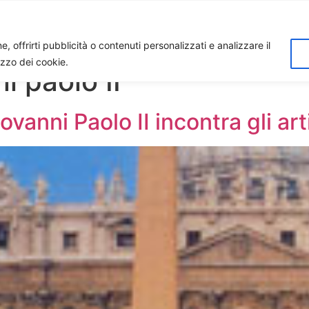
Home
Biagio Biagetti
Contatti
I 
, offrirti pubblicità o contenuti personalizzati e analizzare il
lizzo dei cookie.
i paolo II
ovanni Paolo II incontra gli art