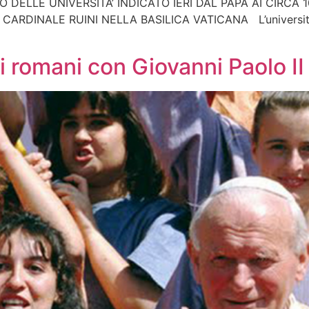
O DELLE UNIVERSITA’ INDICATO IERI DAL PAPA AI CIRCA
DINALE RUINI NELLA BASILICA VATICANA L’università ha
i romani con Giovanni Paolo II