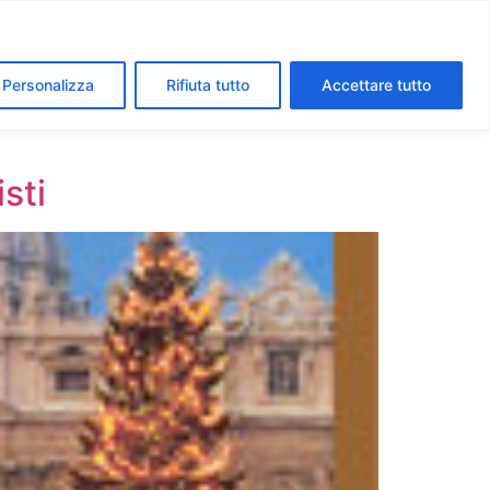
segreti dei Musei Vaticani
I luoghi della fede a Roma
Personalizza
Rifiuta tutto
Accettare tutto
isti